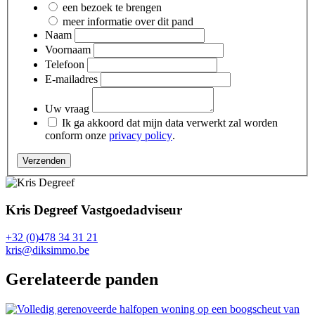
een bezoek te brengen
meer informatie over dit pand
Naam
Voornaam
Telefoon
E-mailadres
Uw vraag
Ik ga akkoord dat mijn data verwerkt zal worden
conform onze
privacy policy
.
Verzenden
Kris Degreef
Vastgoedadviseur
+32 (0)478 34 31 21
kris@diksimmo.be
Gerelateerde panden