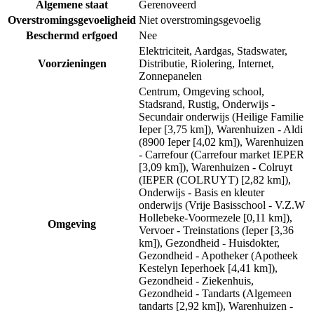
Algemene staat
Gerenoveerd
Overstromingsgevoeligheid
Niet overstromingsgevoelig
Beschermd erfgoed
Nee
Elektriciteit, Aardgas, Stadswater,
Voorzieningen
Distributie, Riolering, Internet,
Zonnepanelen
Centrum, Omgeving school,
Stadsrand, Rustig, Onderwijs -
Secundair onderwijs (Heilige Familie
Ieper [3,75 km]), Warenhuizen - Aldi
(8900 Ieper [4,02 km]), Warenhuizen
- Carrefour (Carrefour market IEPER
[3,09 km]), Warenhuizen - Colruyt
(IEPER (COLRUYT) [2,82 km]),
Onderwijs - Basis en kleuter
onderwijs (Vrije Basisschool - V.Z.W
Hollebeke-Voormezele [0,11 km]),
Omgeving
Vervoer - Treinstations (Ieper [3,36
km]), Gezondheid - Huisdokter,
Gezondheid - Apotheker (Apotheek
Kestelyn Ieperhoek [4,41 km]),
Gezondheid - Ziekenhuis,
Gezondheid - Tandarts (Algemeen
tandarts [2,92 km]), Warenhuizen -