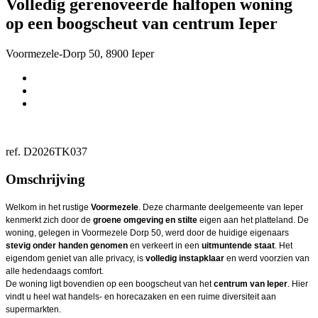
Volledig gerenoveerde halfopen woning
op een boogscheut van centrum Ieper
Voormezele-Dorp 50, 8900 Ieper
ref. D2026TK037
Omschrijving
Welkom in het rustige
Voormezele
. Deze charmante deelgemeente van Ieper
kenmerkt zich door de
groene omgeving en stilte
eigen aan het platteland. De
woning, gelegen in Voormezele Dorp 50, werd door de huidige eigenaars
stevig onder handen genomen
en verkeert in een
uitmuntende staat
. Het
eigendom geniet van alle privacy, is
volledig instapklaar
en werd voorzien van
alle hedendaags comfort.
De woning ligt bovendien op een boogscheut van het
centrum van Ieper
. Hier
vindt u heel wat handels- en horecazaken en een ruime diversiteit aan
supermarkten.