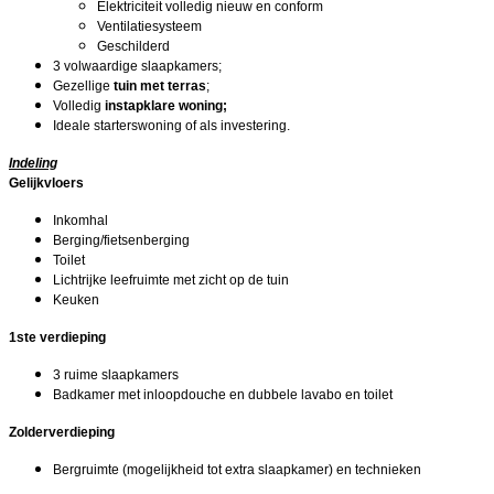
Elektriciteit volledig nieuw en conform
Ventilatiesysteem
Geschilderd
3 volwaardige slaapkamers;
Gezellige
tuin met terras
;
Volledig
instapklare woning;
Ideale starterswoning of als investering.
Indeling
Gelijkvloers
Inkomhal
Berging/fietsenberging
Toilet
Lichtrijke leefruimte met zicht op de tuin
Keuken
1ste verdieping
3 ruime slaapkamers
Badkamer met inloopdouche en dubbele lavabo en toilet
Zolderverdieping
Bergruimte (mogelijkheid tot extra slaapkamer) en technieken