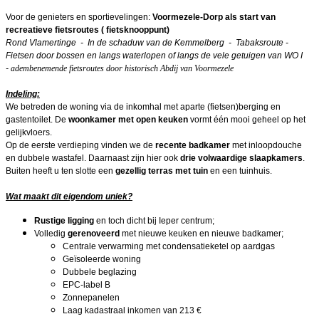
Voor de genieters en sportievelingen:
Voormezele-Dorp als start van
recreatieve fietsroutes ( fietsknooppunt)
Rond Vlamertinge - In de schaduw van de Kemmelberg - Tabaksroute -
Fietsen door bossen en langs waterlopen of langs de vele getuigen van WO I
-
adembenemende fietsroutes door historisch Abdij van Voormezele
Indeling:
We betreden de woning via de inkomhal met aparte (fietsen)berging en
gastentoilet. De
woonkamer met open keuken
vormt één mooi geheel op het
gelijkvloers.
Op de eerste verdieping vinden we de
recente badkamer
met inloopdouche
en dubbele wastafel. Daarnaast zijn hier ook
drie volwaardige slaapkamers
.
Buiten heeft u ten slotte een
gezellig terras met tuin
en een tuinhuis.
Wat maakt dit eigendom uniek?
Rustige ligging
en toch dicht bij Ieper centrum;
Volledig
gerenoveerd
met nieuwe keuken en nieuwe badkamer;
Centrale verwarming met condensatieketel op aardgas
Geïsoleerde woning
Dubbele beglazing
EPC-label B
Zonnepanelen
Laag kadastraal inkomen van 213 €